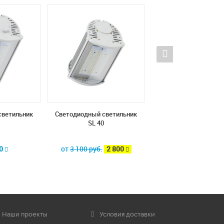
светильник
Светодиодный светильник
Светодиодный свети
SL 40
Eco Street-optic 1
50
от
3 100 руб.
2 800
от
9 600
Наши проекты
Условия доставки