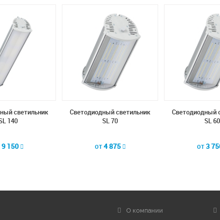
ный светильник
Светодиодный светильник
Светодиодный 
SL 140
SL 70
SL 60
т
9 150
от
4 875
от
3 7
О компании